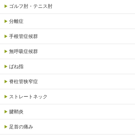
ゴルフ肘・テニス肘
分離症
手根管症候群
無呼吸症候群
ばね指
脊柱管狭窄症
ストレートネック
腱鞘炎
足首の痛み