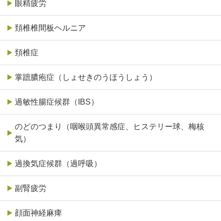
眼精疲労
頚椎椎間板ヘルニア
頚椎症
掌蹠膿疱症（しょせきのうほうしょう）
過敏性腸症候群（IBS）
のどのつまり（咽喉頭異常感症、ヒステリー球、梅核
気）
過換気症候群（過呼吸）
副腎疲労
顔面神経麻痺