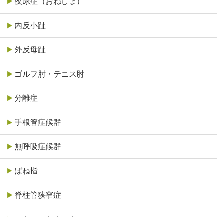
夜尿症（おねしょ）
内反小趾
外反母趾
ゴルフ肘・テニス肘
分離症
手根管症候群
無呼吸症候群
ばね指
脊柱管狭窄症