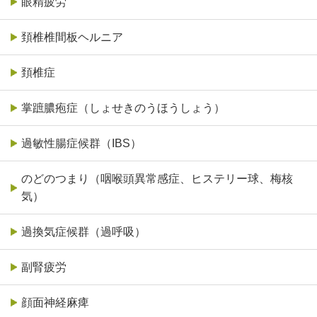
眼精疲労
頚椎椎間板ヘルニア
頚椎症
掌蹠膿疱症（しょせきのうほうしょう）
過敏性腸症候群（IBS）
のどのつまり（咽喉頭異常感症、ヒステリー球、梅核
気）
過換気症候群（過呼吸）
副腎疲労
顔面神経麻痺