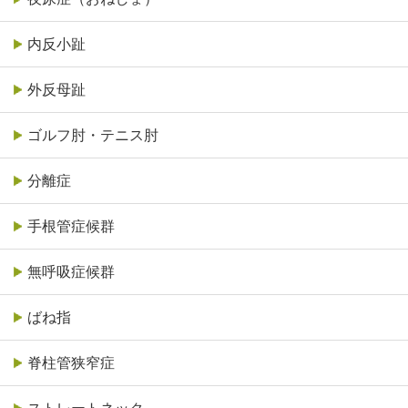
内反小趾
外反母趾
ゴルフ肘・テニス肘
分離症
手根管症候群
無呼吸症候群
ばね指
脊柱管狭窄症