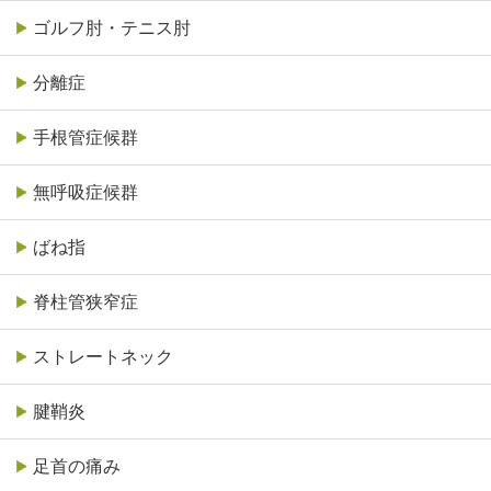
ゴルフ肘・テニス肘
分離症
手根管症候群
無呼吸症候群
ばね指
脊柱管狭窄症
ストレートネック
腱鞘炎
足首の痛み