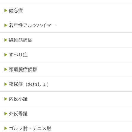
健忘症
若年性アルツハイマー
線維筋痛症
すべり症
頸肩腕症候群
夜尿症（おねしょ）
内反小趾
外反母趾
ゴルフ肘・テニス肘