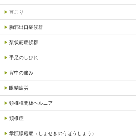
首こり
胸郭出口症候群
梨状筋症候群
手足のしびれ
背中の痛み
眼精疲労
頚椎椎間板ヘルニア
頚椎症
掌蹠膿疱症（しょせきのうほうしょう）