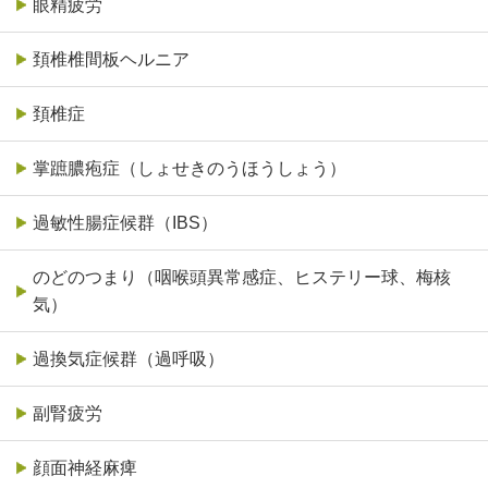
眼精疲労
頚椎椎間板ヘルニア
頚椎症
掌蹠膿疱症（しょせきのうほうしょう）
過敏性腸症候群（IBS）
のどのつまり（咽喉頭異常感症、ヒステリー球、梅核
気）
過換気症候群（過呼吸）
副腎疲労
顔面神経麻痺