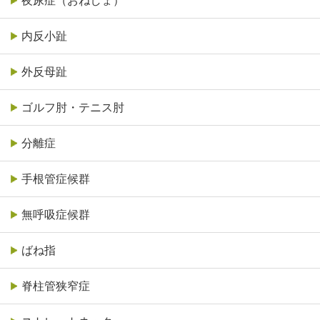
夜尿症（おねしょ）
内反小趾
外反母趾
ゴルフ肘・テニス肘
分離症
手根管症候群
無呼吸症候群
ばね指
脊柱管狭窄症