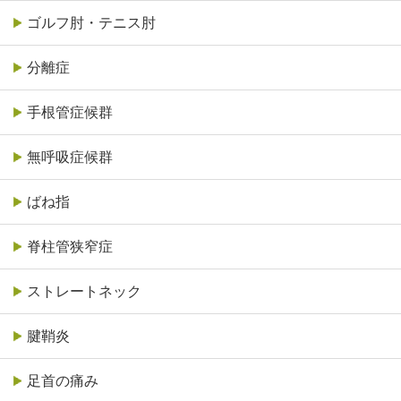
ゴルフ肘・テニス肘
分離症
手根管症候群
無呼吸症候群
ばね指
脊柱管狭窄症
ストレートネック
腱鞘炎
足首の痛み