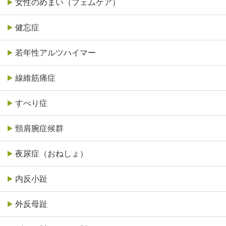
女性のめまい（フェムケア）
健忘症
若年性アルツハイマー
線維筋痛症
すべり症
頸肩腕症候群
夜尿症（おねしょ）
内反小趾
外反母趾