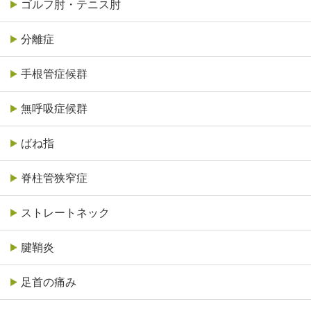
ゴルフ肘・テニス肘
分離症
手根管症候群
無呼吸症候群
ばね指
脊柱管狭窄症
ストレートネック
腱鞘炎
足首の痛み