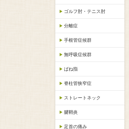
ゴルフ肘・テニス肘
分離症
手根管症候群
無呼吸症候群
ばね指
脊柱管狭窄症
ストレートネック
腱鞘炎
足首の痛み