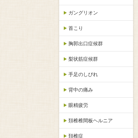
ガングリオン
首こり
胸郭出口症候群
梨状筋症候群
手足のしびれ
背中の痛み
眼精疲労
頚椎椎間板ヘルニア
頚椎症