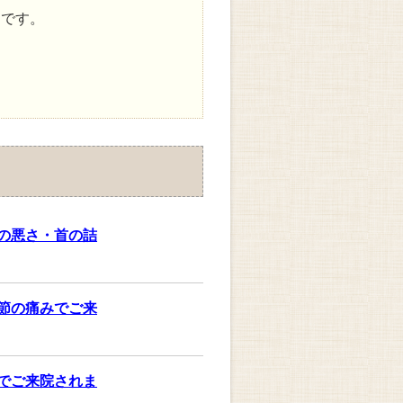
とです。
の悪さ・首の詰
節の痛みでご来
でご来院されま