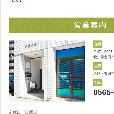
した）
住所
〒471-0025
愛知県豊田市
交通
名鉄・豊田市
TEL
0565-
定休日：日曜日