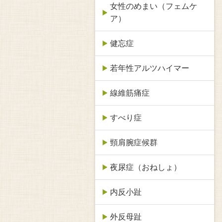
女性のめまい（フェムケ
ア）
健忘症
若年性アルツハイマー
線維筋痛症
すべり症
頸肩腕症候群
夜尿症（おねしょ）
内反小趾
外反母趾