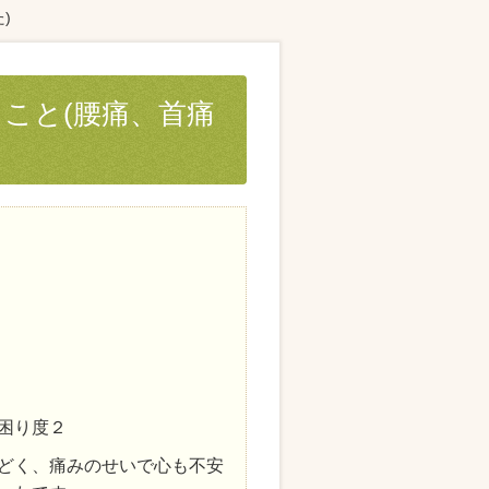
)
こと(腰痛、首痛
困り度２
どく、痛みのせいで心も不安