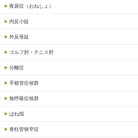
夜尿症（おねしょ）
内反小趾
外反母趾
ゴルフ肘・テニス肘
分離症
手根管症候群
無呼吸症候群
ばね指
脊柱管狭窄症