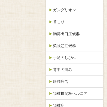
ガングリオン
首こり
胸郭出口症候群
梨状筋症候群
手足のしびれ
背中の痛み
眼精疲労
頚椎椎間板ヘルニア
頚椎症