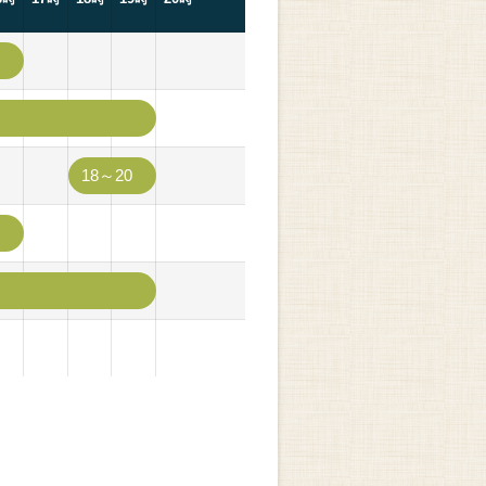
18～20