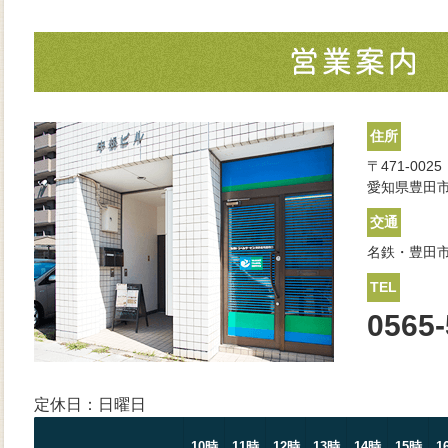
住所
〒471-0025
愛知県豊田市
交通
名鉄・豊田市
TEL
0565-
定休日：日曜日
10時
11時
12時
13時
14時
15時
1