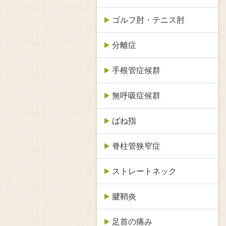
ゴルフ肘・テニス肘
分離症
手根管症候群
無呼吸症候群
ばね指
脊柱管狭窄症
ストレートネック
腱鞘炎
足首の痛み