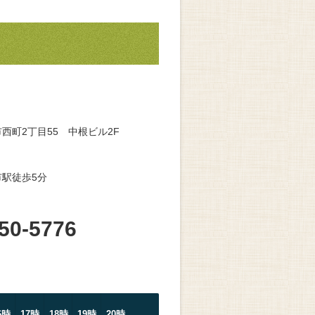
西町2丁目55 中根ビル2F
駅徒歩5分
50-5776
6時
17時
18時
19時
20時