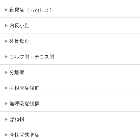
夜尿症（おねしょ）
内反小趾
外反母趾
ゴルフ肘・テニス肘
分離症
手根管症候群
無呼吸症候群
ばね指
脊柱管狭窄症