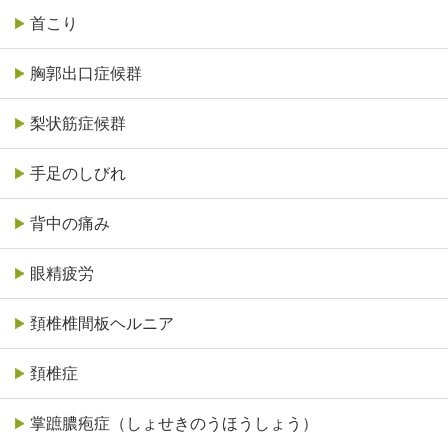
首こり
胸郭出口症候群
梨状筋症候群
手足のしびれ
背中の痛み
眼精疲労
頚椎椎間板ヘルニア
頚椎症
掌蹠膿疱症（しょせきのうほうしょう）