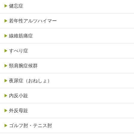
健忘症
若年性アルツハイマー
線維筋痛症
すべり症
頸肩腕症候群
夜尿症（おねしょ）
内反小趾
外反母趾
ゴルフ肘・テニス肘