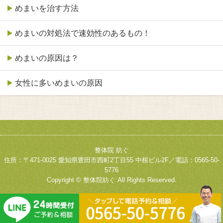
めまいを治す方法
めまいの対処法で速効性のあるもの！
めまいの原因は？
女性に多いめまいの原因
整体院 紡ぐ
住所：〒471-0025 愛知県豊田市西町2丁目55 中根ビル2F／電話：0565-50-
5776
Copyright © 整体院紡ぐ All Rights Reserved.