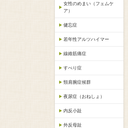
女性のめまい（フェムケ
ア）
健忘症
若年性アルツハイマー
線維筋痛症
すべり症
頸肩腕症候群
夜尿症（おねしょ）
内反小趾
外反母趾