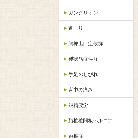
ガングリオン
首こり
胸郭出口症候群
梨状筋症候群
手足のしびれ
背中の痛み
眼精疲労
頚椎椎間板ヘルニア
頚椎症