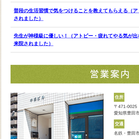
普段の生活習慣で気をつけることを教えてもらえる（ア
されました）
先生が神様級に優しい！（アトピー・疲れてやる気が出
来院されました）
住所
〒471-0025
愛知県豊田市
交通
名鉄・豊田市