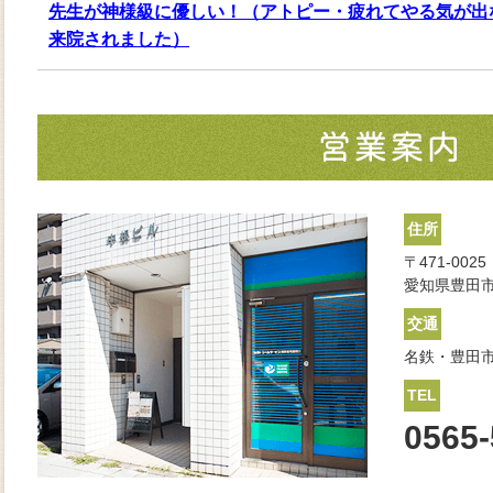
先生が神様級に優しい！（アトピー・疲れてやる気が出
来院されました）
住所
〒471-0025
愛知県豊田市
交通
名鉄・豊田市
TEL
0565-