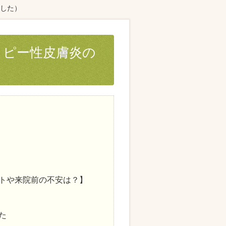
ました）
トピー性皮膚炎の
トや来院前の不安は？】
た