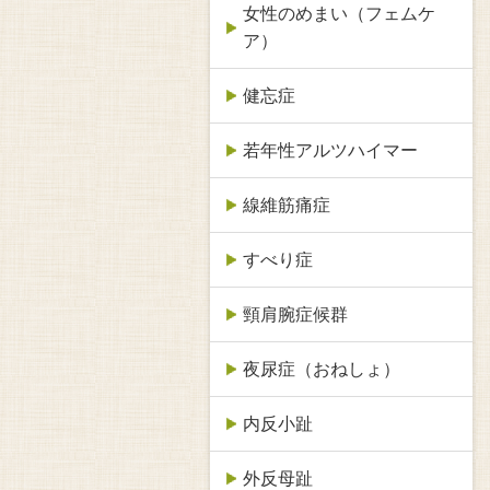
女性のめまい（フェムケ
ア）
健忘症
若年性アルツハイマー
線維筋痛症
すべり症
頸肩腕症候群
夜尿症（おねしょ）
内反小趾
外反母趾