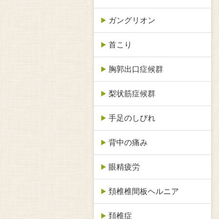
ガングリオン
首こり
胸郭出口症候群
梨状筋症候群
手足のしびれ
背中の痛み
眼精疲労
頚椎椎間板ヘルニア
頚椎症