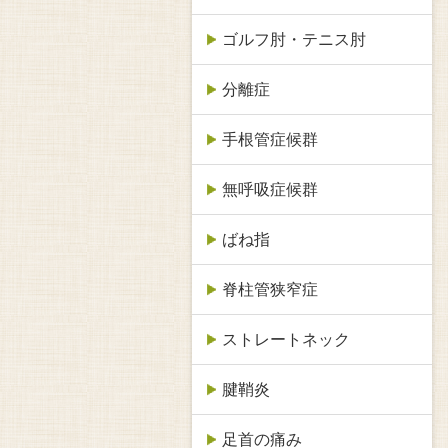
ゴルフ肘・テニス肘
分離症
手根管症候群
無呼吸症候群
ばね指
脊柱管狭窄症
ストレートネック
腱鞘炎
足首の痛み