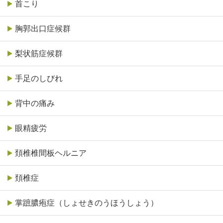
首こり
胸郭出口症候群
梨状筋症候群
手足のしびれ
背中の痛み
眼精疲労
頚椎椎間板ヘルニア
頚椎症
掌蹠膿疱症（しょせきのうほうしょう）