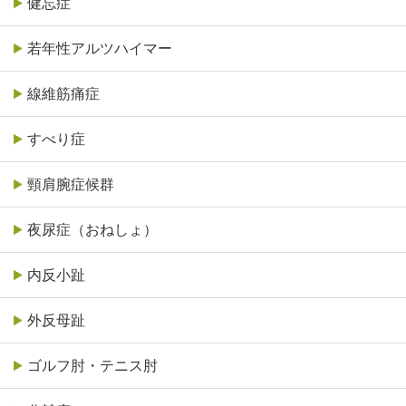
健忘症
若年性アルツハイマー
線維筋痛症
すべり症
頸肩腕症候群
夜尿症（おねしょ）
内反小趾
外反母趾
ゴルフ肘・テニス肘